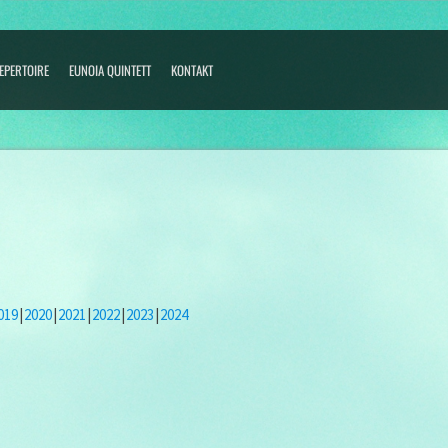
EPERTOIRE
EUNOIA QUINTETT
KONTAKT
019
2020
2021
2022
2023
2024