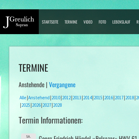
STARTSEITE
TERMINE
VIDEO
FOTO
LEBENSLAUF
R
TERMINE
Anstehende |
Vergangene
Alle
Anstehend
2010
2012
2013
2014
2015
2016
2017
2018
2
2025
2026
2027
2028
Termin Informationen:
Georg Friedrich Händel »Belsazar« HWV 61
SA.