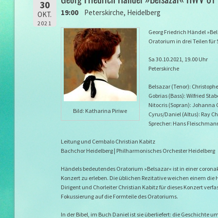
30
19:00
Peterskirche, Heidelberg
OKT.
2021
Georg Friedrich Händel »Be
Oratorium in drei Teilen für
Sa 30.10.2021, 19.00 Uhr
Peterskirche
Belsazar (Tenor): Christophe
Gobrias (Bass): Wilfried Stab
Nitocris (Sopran): Johanna 
Bild: Katharina Piriwe
Cyrus/Daniel (Altus): Ray C
Sprecher: Hans Fleischman
Leitung und Cembalo Christian Kabitz
Bachchor Heidelberg | Philharmonisches Orchester Heidelberg
Händels bedeutendes Oratorium »Belsazar« ist in einer corona
Konzert zu erleben. Die üblichen Rezitative weichen einem die
Dirigent und Chorleiter Christian Kabitz für dieses Konzert verfa
Fokussierung auf die Formteile des Oratoriums.
In der Bibel, im Buch Daniel ist sie überliefert: die Geschichte