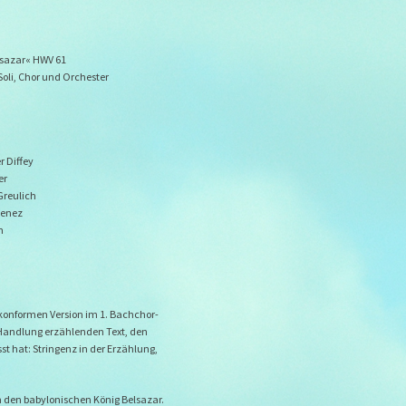
lsazar« HWV 61
 Soli, Chor und Orchester
r Diffey
er
Greulich
henez
n
konformen Version im 1. Bachchor-
 Handlung erzählenden Text, den
sst hat: Stringenz in der Erzählung,
 um den babylonischen König Belsazar.