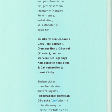
europ
ä
ischen L
ä
ndern
ein, gemeinsam ein
Programm (Konzert,
Performance,
Installation,
Musiktheater) zu
gestalten.
MusikerInnen: Johanna
Greulich (Sopran),
Clemens Hund-Göschel
(Klavier), Louisa
Marxen (Schlagzeug)
KomponistInnen Fokus
1: Catherine Kontz,
Henri Växby
Zudem gibt es
mancherorts eine
Ausstellung des
Fotografen Maximilian
Gödecke
[
Link
],der mit
Unterstützung des
Goethe-Instituts für das