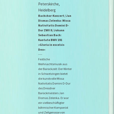
Peterskirche,
Heidelberg
Bachchor-Konzert / Jan
Dismas Zelenka: Missa
Nativitatis Domini D-
Dur ZWV 8 / Johann
Sebastian Bach:
Kantate BWV 191
»Gloria in excelsis
Deo«
----
Festliche
Weihnachtsmusik aus
der Barockzeit: Der Winter
in Schwetzingen bietet
die kunstvolle Missa
Nativitatis Domini D-Dur
des Dresdner
Barockmeisters Jan
Dismas Zelenka. Er war
ein vielbeschäftigter
böhmischer Komponist
und Zeitgenosse von