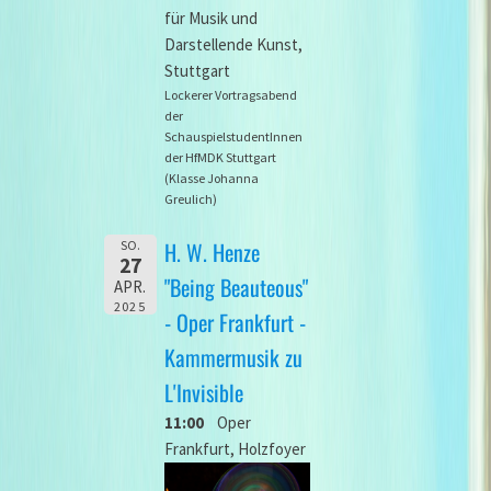
für Musik und
Darstellende Kunst,
Stuttgart
Lockerer Vortragsabend
der
SchauspielstudentInnen
der HfMDK Stuttgart
(Klasse Johanna
Greulich)
H. W. Henze
SO.
27
"Being Beauteous"
APR.
2025
- Oper Frankfurt -
Kammermusik zu
L'Invisible
11:00
Oper
Frankfurt, Holzfoyer