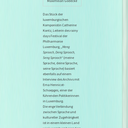
Maximilian Gödecke
Das Stück der
luxemburgischen
Komponistin Catherine
Kontz, Leiterin des rainy
days Festival der
Philharmonie
Luxemburg, „
Meng
Sprooch, Deng Sprooch,
Seng Sprooch
“ (meine
Sprache, deine Sprache,
seine Sprache) basiert
ebenfalls auf einem
Interview des Archivs mit
Erna Hennicot-
Schoepges, einer der
führenden Politikerinnen
in Luxemburg.
Die enge Verbindung
zwischen Sprache und
kultureller Zugehörigkeit
ist in einem kleinen Land