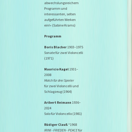
abwechslungsreichem
Programm und
interessanten, selten
aufgeführten Werken
ein!« (Sabine Krams)
Programm
Boris Blacher
1903–1975
Sonate für zwei Violoncelli
(1971)
Mauricio Kagel
1931–
2008
Match für drei Spieler
für zwei Violoncelli und
Schlagzeug (1964)
Aribert Reimann
1936–
2024
Solo für Violoncello (1981)
Rüdiger Clauß
*1968
IRINI - FRIEDEN - PEACE
für