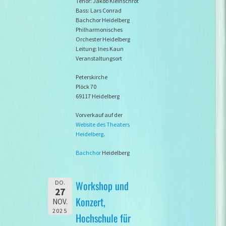
Tenor: Jakob Kleinschrot
Bass: Lars Conrad
Bachchor Heidelberg
Philharmonisches
Orchester Heidelberg
Leitung: Ines Kaun
Veranstaltungsort
Peterskirche
Plöck 70
69117 Heidelberg
Vorverkauf auf der
Website des Theaters
Heidelberg
.
Bachchor
Heidelberg
Workshop und
DO.
27
Konzert,
NOV.
2025
Hochschule für