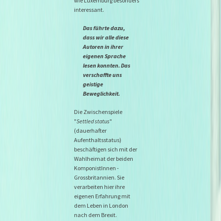
wie Luxemburg besonders
interessant.
Das führte dazu,
dass wir alle diese
Autoren in ihrer
eigenen Sprache
lesen konnten. Das
verschaffte uns
geistige
Beweglichkeit.
Die Zwischenspiele
"
Settled status
"
(dauerhafter
Aufenthaltsstatus)
beschäftigen sich mit der
Wahlheimat der beiden
KomponistInnen -
Grossbritannien. Sie
verarbeiten hier ihre
eigenen Erfahrung mit
dem Leben in London
nach dem Brexit.