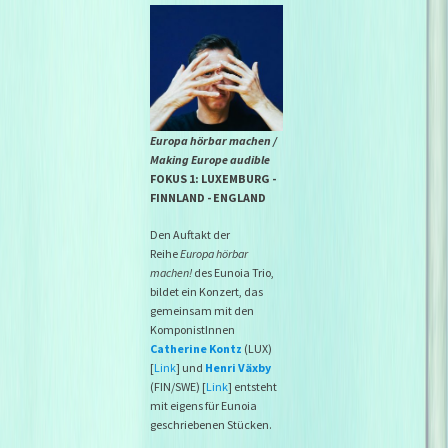
Europa hörbar machen /
Making Europe audible
FOKUS 1: LUXEMBURG -
FINNLAND - ENGLAND
Den Auftakt der
Reihe
Europa hörbar
machen!
des Eunoia Trio,
bildet ein Konzert, das
gemeinsam mit den
KomponistInnen
Catherine Kontz
(LUX)
[
Link
] und
Henri Växby
(FIN/SWE) [
Link
] entsteht
mit eigens für Eunoia
geschriebenen Stücken.