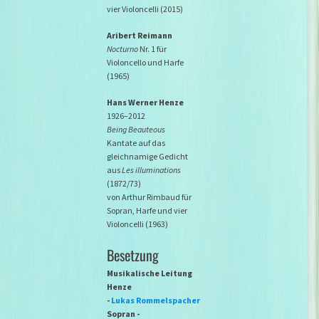
vier Violoncelli (2015)
Aribert Reimann
Nocturno
Nr. 1 für
Violoncello und Harfe
(1965)
Hans Werner Henze
1926–2012
Being Beauteous
Kantate auf das
gleichnamige Gedicht
aus
Les illuminations
(1872/73)
von Arthur Rimbaud für
Sopran, Harfe und vier
Violoncelli (1963)
Besetzung
Musikalische Leitung
Henze
-
Lukas Rommelspacher
Sopran -