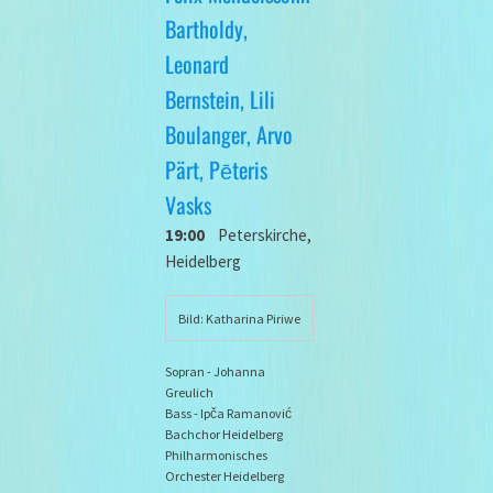
Bartholdy,
Leonard
Bernstein, Lili
Boulanger, Arvo
Pärt, Pēteris
Vasks
19:00
Peterskirche,
Heidelberg
Bild: Katharina Piriwe
Sopran - Johanna
Greulich
Bass - Ipča Ramanović
Bachchor Heidelberg
Philharmonisches
Orchester Heidelberg