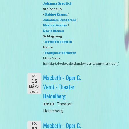
Johanna Greulich
Violoncello
-
Sabine Krams
/
Johannes Oesterlee
/
Florian Fischer
/
Mario Riemer
Schlagzeug
-
David Friederich
Harfe
-
Françoise Verherve
https://oper-
frankfurt.de/de/spielplan/konzerte/kammermusik/
Macbeth - Oper G.
SA.
15
Verdi - Theater
MÄRZ
2025
Heidelberg
19:30
Theater
Heidelberg
Macbeth - Oper G.
SO.
02