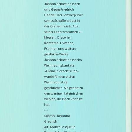
Johann Sebastian Bach
und Georg Friedrich
Händel. Der Schwerpunkt
seines Schaffens liegt in
der Kirchenmusik. Aus
seiner Feder stammen 20
Messen, Oratorien,
Kantaten, Hymnen,
Psalmen und weitere
geistliche Werke.
Johann Sebastian Bachs
Weihnachtskantate
»Gloria in excelsis Deo«
wurde für den ersten
Weihnachtstag
geschrieben. Sie gehört zu
den wenigen lateinischen
Werken, die Bach verfasst
hat.
---
Sopran: Johanna
Greulich
Alt: Amber Fasquelle