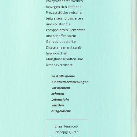
Växbys anderen Werken
bewegen sich einfache
Prozessstücke zwischen
teilweise improvisierten
und vollständig
komponierten Elementen
und schaffen so ein
Ganzes, das starke
Dissonanzen mit sanft
hypnotischen
Klanglandschaften und
Drones verbindet.
Fast alle meine
Kindheitserinnerungen
vor meinem
zehnten
Lebensjahr
wurden
ausgelöscht.
Erna Hennicot-
Schoepges, Foto: