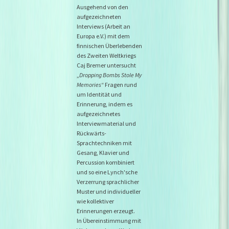
Ausgehend von den
aufgezeichneten
Interviews (Arbeit an
Europa e.V.) mit dem
finnischen Überlebenden
des Zweiten Weltkriegs
Caj Bremer untersucht
„
Dropping Bombs Stole My
Memories
“ Fragen rund
um Identität und
Erinnerung, indem es
aufgezeichnetes
Interviewmaterial und
Rückwärts-
Sprachtechniken mit
Gesang, Klavier und
Percussion kombiniert
und so eine Lynch'sche
Verzerrung sprachlicher
Muster und individueller
wie kollektiver
Erinnerungen erzeugt.
In Übereinstimmung mit