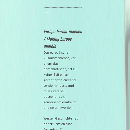
---------------------------------
------
Europa hörbar machen
/ Making Europe
audible
Das europäische
Zusammenleben, vor
allem das
demokratische, bot zu
keiner Zeit einen
garantierten Zustand,
sondern musste und
muss stets neu
ausgehandelt,
gemeinsam erarbeitet
und gelernt werden.
Wessen Geschichte hat
dabei für mich eine
Bedeutung?