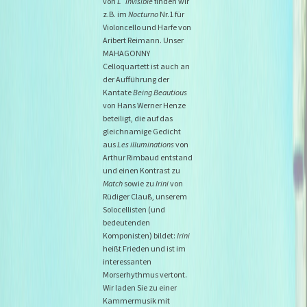
von
L`invisible
finden wir
z.B. im
Nocturno
Nr.1 für
Violoncello und Harfe von
Aribert Reimann. Unser
MAHAGONNY
Celloquartett ist auch an
der Aufführung der
Kantate
Being Beautious
von Hans Werner Henze
beteiligt, die auf das
gleichnamige Gedicht
aus
Les illuminations
von
Arthur Rimbaud entstand
und einen Kontrast zu
Match
sowie zu
Irini
von
Rüdiger Clauß, unserem
Solocellisten (und
bedeutenden
Komponisten) bildet:
Irini
heißt Frieden und ist im
interessanten
Morserhythmus vertont.
Wir laden Sie zu einer
Kammermusik mit