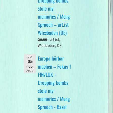
Dropping bombs
stole my
memories / Meng
Sprooch – art.ist
Wiesbaden (DE)
20:00
art.ist,
Wiesbaden, DE
Europa hörbar
DO.
05
machen – Fokus 1
FEB.
2026
FIN/LUX -
Dropping bombs
stole my
memories / Meng
Sprooch - Basel