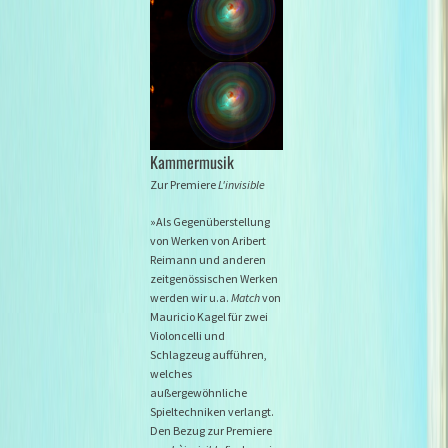
Kammermusik
Zur Premiere
L'invisible
»Als Gegenüberstellung
von Werken von Aribert
Reimann und anderen
zeitgenössischen Werken
werden wir u.a.
Match
von
Mauricio Kagel für zwei
Violoncelli und
Schlagzeug aufführen,
welches
außergewöhnliche
Spieltechniken verlangt.
Den Bezug zur Premiere