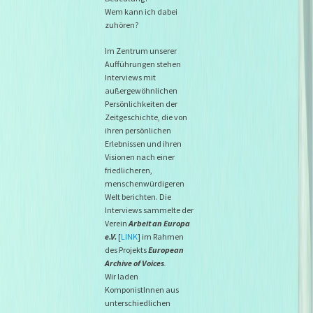
Wem kann ich dabei
zuhören?
Im Zentrum unserer
Auff
ü
hrungen stehen
Interviews mit
außergew
ö
hnlichen
Pers
ö
nlichkeiten der
Zeitgeschichte, die von
ihren pers
ö
nlichen
Erlebnissen und ihren
Visionen nach einer
friedlicheren,
menschenw
ü
rdigeren
Welt berichten. Die
Interviews sammelte der
Verein
Arbeit an Europa
e.V.
[
LINK
] im Rahmen
des Projekts
European
Archive of Voices
.
Wir laden
KomponistInnen aus
unterschiedlichen