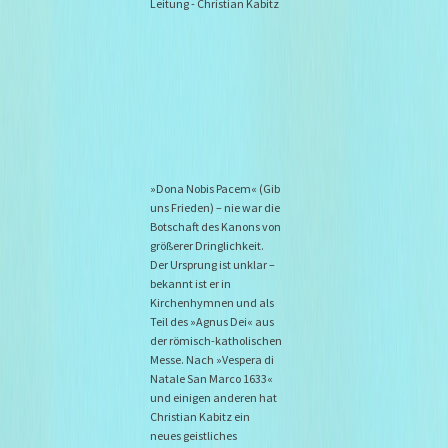
Leitung - Christian Kabitz
»Dona Nobis Pacem« (Gib
uns Frieden) – nie war die
Botschaft des Kanons von
größerer Dringlichkeit.
Der Ursprung ist unklar –
bekannt ist er in
Kirchenhymnen und als
Teil des »Agnus Dei« aus
der römisch-katholischen
Messe. Nach »Vespera di
Natale San Marco 1633«
und einigen anderen hat
Christian Kabitz ein
neues geistliches