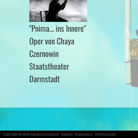
"Pnima... ins Innere"
Oper von Chaya
Czernowin
Staatstheater
Darmstadt
Copyright © 2026
Johanna Greulich
- Sopran -
Impressum
-
Datenschutz