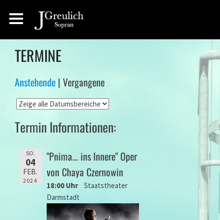
TERMINE
Anstehende
| Vergangene
Termin Informationen:
"Pnima... ins Innere" Oper
SO.
04
von Chaya Czernowin
FEB.
2024
18:00 Uhr
Staatstheater
Darmstadt