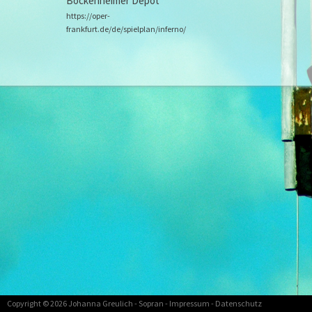
Bockenheimer Depot
https://oper-
frankfurt.de/de/spielplan/inferno/
Copyright © 2026
Johanna Greulich
- Sopran -
Impressum
-
Datenschutz